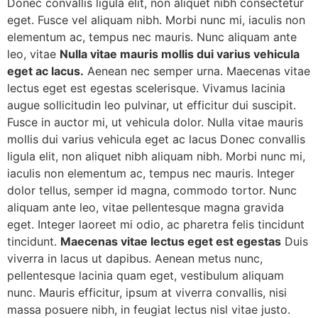
Donec convallis ligula elit, non aliquet nibh consectetur
eget. Fusce vel aliquam nibh. Morbi nunc mi, iaculis non
elementum ac, tempus nec mauris. Nunc aliquam ante
leo, vitae
Nulla vitae mauris mollis dui varius vehicula
eget ac lacus.
Aenean nec semper urna. Maecenas vitae
lectus eget est egestas scelerisque. Vivamus lacinia
augue sollicitudin leo pulvinar, ut efficitur dui suscipit.
Fusce in auctor mi, ut vehicula dolor. Nulla vitae mauris
mollis dui varius vehicula eget ac lacus Donec convallis
ligula elit, non aliquet nibh aliquam nibh. Morbi nunc mi,
iaculis non elementum ac, tempus nec mauris. Integer
dolor tellus, semper id magna, commodo tortor. Nunc
aliquam ante leo, vitae pellentesque magna gravida
eget. Integer laoreet mi odio, ac pharetra felis tincidunt
tincidunt.
Maecenas vitae lectus eget est egestas
Duis
viverra in lacus ut dapibus. Aenean metus nunc,
pellentesque lacinia quam eget, vestibulum aliquam
nunc. Mauris efficitur, ipsum at viverra convallis, nisi
massa posuere nibh, in feugiat lectus nisl vitae justo.