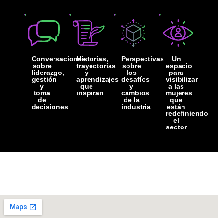
Conversaciones
Historias,
Perspectivas
Un
sobre
trayectorias
sobre
espacio
liderazgo,
y
los
para
gestión
aprendizajes
desafíos
visibilizar
y
que
y
a las
toma
inspiran
cambios
mujeres
de
de la
que
decisiones
industria
están
redefiniendo
el
sector
COMIENZA EN
53
19
58
07
DÍAS
HORAS
MINUTOS
SEGUNDOS