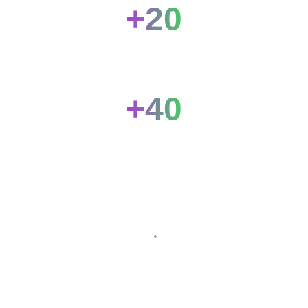
+20
marcas
Impulsando las ideas y tendencia que mueven el mercado
+40
speakers
Las voces que están redefiniendo el marketing
Personas de diferentes ciudades y
países. Conectadas por las ideas, la
innovación y el cambio.