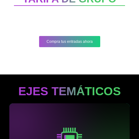
$3.795.000
(Valor por persona: $948.750)
Compra tus entradas ahora
EJES TEMÁTICOS
En la actualidad,e la IA produce contenido a escala
industrial, lo masivo se volvió frío e idéntico. Las marcas