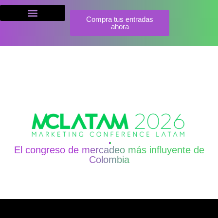
Compra tus entradas
ahora
COMIENZA EN
53
19
58
08
DÍAS
HORAS
MINUTOS
SEGUNDOS
El congreso de mercadeo más influyente de
Colombia
AL 01 DE OCTUBRE
BOGOTÁ · 30 DE SEPTIEMBRE AL 01 DE OCTU