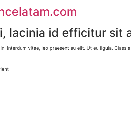
encelatam.com
 lacinia id efficitur sit
n, interdum vitae, leo praesent eu elit. Ut eu ligula. Class 
ient
 congreso de mercadeo más influyente de Colom