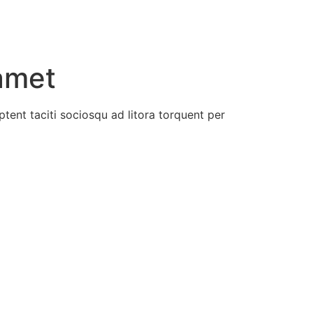
 amet
aptent taciti sociosqu ad litora torquent per
bia